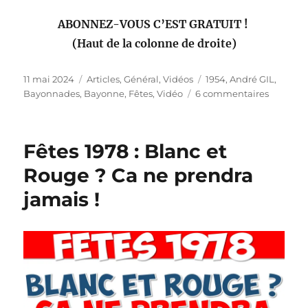
ABONNEZ-VOUS C’EST GRATUIT !
(Haut de la colonne de droite)
Publié
Catégories
Étiquettes
11 mai 2024
Articles
,
Général
,
Vidéos
1954
,
André GIL
,
le
sur
Bayonnades
,
Bayonne
,
Fêtes
,
Vidéo
6 commentaires
Attentio
pépite !
Vidéo
Fêtes 1978 : Blanc et
fêtes
de
Rouge ? Ca ne prendra
Bayonn
jamais !
1954