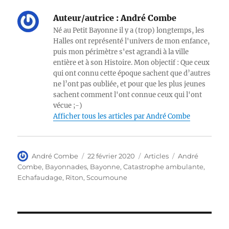
Auteur/autrice :
André Combe
Né au Petit Bayonne il y a (trop) longtemps, les
Halles ont représenté l'univers de mon enfance,
puis mon périmètre s'est agrandi à la ville
entière et à son Histoire. Mon objectif : Que ceux
qui ont connu cette époque sachent que d’autres
ne l’ont pas oubliée, et pour que les plus jeunes
sachent comment l'ont connue ceux qui l'ont
vécue ;-)
Afficher tous les articles par André Combe
Auteur
Publié
Catégories
Étiquettes
André Combe
22 février 2020
Articles
André
le
Combe
,
Bayonnades
,
Bayonne
,
Catastrophe ambulante
,
Echafaudage
,
Riton
,
Scoumoune