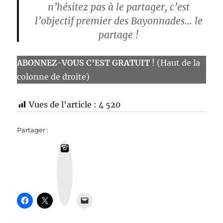
n’hésitez pas à le partager, c’est
l’objectif premier des Bayonnades… le
partage
!
ABONNEZ-VOUS C’EST GRATUIT
! (Haut de la
colonne de droite)
Vues de l'article :
4 520
Partager :
I
n
s
t
a
g
r
a
m