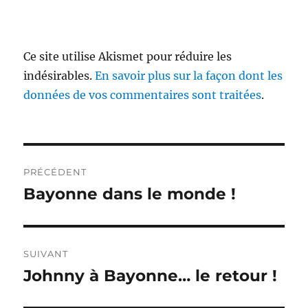
Ce site utilise Akismet pour réduire les
indésirables.
En savoir plus sur la façon dont les
données de vos commentaires sont traitées
.
Navigation
PRÉCÉDENT
de
Bayonne dans le monde !
Publication
précédente :
l’article
SUIVANT
Johnny à Bayonne… le retour !
Publication
suivante :