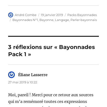
Auteur
Publié
Catégories
André Combe
19 janvier 2019
Packs Bayonnades
le
Étiquettes
Bayonnades N°1
,
Bayonne
,
Langage
,
Parler bayonnais
3 réflexions sur « Bayonnades
Pack 1 »
Éliane Lasserre
dit :
27 mai 2019 à 10:22
Moi, pareil ! Merci pour ce retour aux sources
qui m’a remémoré toutes ces expressions