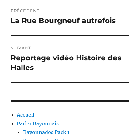
Navigation
PRÉCÉDENT
de
La Rue Bourgneuf autrefois
Publication
précédente :
l’article
SUIVANT
Reportage vidéo Histoire des
Publication
suivante :
Halles
Accueil
Parler Bayonnais
Bayonnades Pack 1