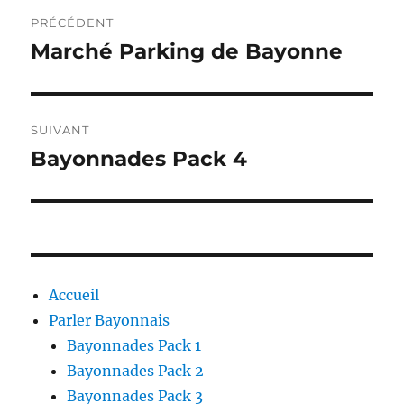
Navigation
PRÉCÉDENT
de
Marché Parking de Bayonne
Publication
précédente :
l’article
SUIVANT
Bayonnades Pack 4
Publication
suivante :
Accueil
Parler Bayonnais
Bayonnades Pack 1
Bayonnades Pack 2
Bayonnades Pack 3