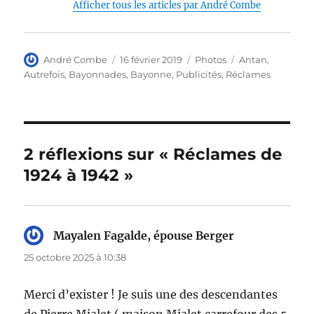
Afficher tous les articles par André Combe
Auteur
Publié
Catégories
Étiquettes
André Combe
16 février 2019
Photos
Antan
,
le
Autrefois
,
Bayonnades
,
Bayonne
,
Publicités
,
Réclames
2 réflexions sur « Réclames de
1924 à 1942 »
Mayalen Fagalde, épouse Berger
dit :
25 octobre 2025 à 10:38
Merci d’exister ! Je suis une des descendantes