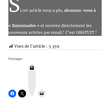
S
i cet article vous a plu,
abonnez-vous à
« Bayonnades »
et recevez directement les
nouveaux articles par email ! C’est GRATUIT !
Vues de l'article :
5 359
Partager :
I
n
s
t
a
g
r
a
m