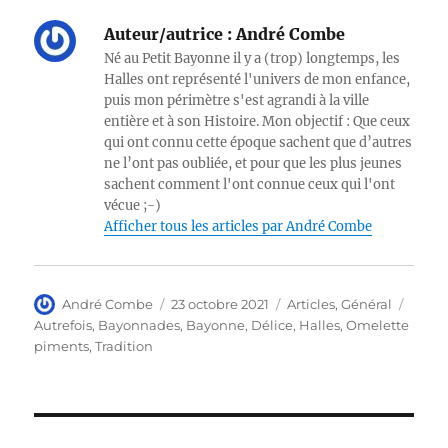
Auteur/autrice :
André Combe
Né au Petit Bayonne il y a (trop) longtemps, les
Halles ont représenté l'univers de mon enfance,
puis mon périmètre s'est agrandi à la ville
entière et à son Histoire. Mon objectif : Que ceux
qui ont connu cette époque sachent que d’autres
ne l’ont pas oubliée, et pour que les plus jeunes
sachent comment l'ont connue ceux qui l'ont
vécue ;-)
Afficher tous les articles par André Combe
Auteur
Publié
Catégories
Étiqu
André Combe
23 octobre 2021
Articles
,
Général
le
Autrefois
,
Bayonnades
,
Bayonne
,
Délice
,
Halles
,
Omelette
piments
,
Tradition