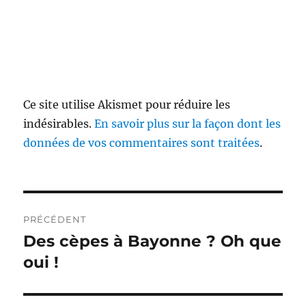
Ce site utilise Akismet pour réduire les
indésirables.
En savoir plus sur la façon dont les
données de vos commentaires sont traitées
.
Navigation
PRÉCÉDENT
de
Des cèpes à Bayonne ? Oh que
Publication
précédente :
oui !
l’article