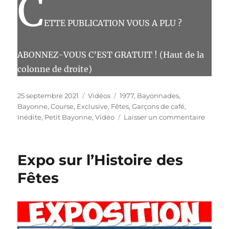
C
ETTE PUBLICATION VOUS A PLU ?
ABONNEZ-VOUS C’EST GRATUIT ! (Haut de la
colonne de droite)
Publié
Catégories
Étiquettes
25 septembre 2021
Vidéos
1977
,
Bayonnades
,
le
Bayonne
,
Course
,
Exclusive
,
Fêtes
,
Garçons de café
,
sur
Inédite
,
Petit Bayonne
,
Vidéo
Laisser un commentaire
Fêtes
1977
Vidéo
Expo sur l’Histoire des
inédite
course
Fêtes
des
garçon
de
café