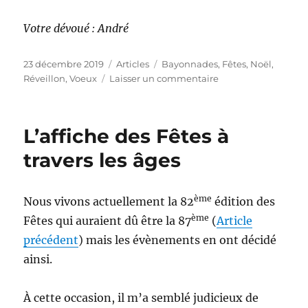
Votre dévoué : André
Publié
Catégories
Étiquettes
23 décembre 2019
Articles
Bayonnades
,
Fêtes
,
Noël
,
le
sur
Réveillon
,
Voeux
Laisser un commentaire
Joyeuses
Fêtes
à
L’affiche des Fêtes à
toutes
et
travers les âges
tous
!
ème
Nous vivons actuellement la 82
édition des
ème
Fêtes qui auraient dû être la 87
(
Article
précédent
) mais les évènements en ont décidé
ainsi.
À cette occasion, il m’a semblé judicieux de