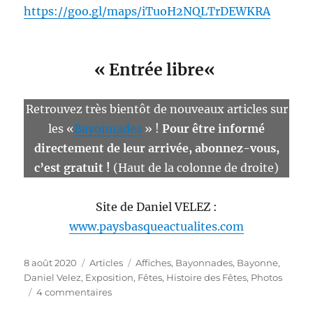
https://goo.gl/maps/iTuoH2NQLTrDEWKRA
«
Entrée libre
«
Retrouvez très bientôt de nouveaux articles sur
les «
Bayonnades
» !
Pour être informé
directement de leur arrivée, abonnez-vous,
c’est gratuit !
(Haut de la colonne de droite)
Site de Daniel VELEZ :
www.paysbasqueactualites.com
Publié
Catégories
Étiquettes
8 août 2020
Articles
Affiches
,
Bayonnades
,
Bayonne
,
le
Daniel Velez
,
Exposition
,
Fêtes
,
Histoire des Fêtes
,
Photos
sur
4 commentaires
Expo