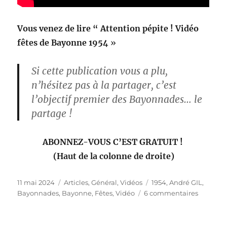
Vous venez de lire “
Attention pépite ! Vidéo
fêtes de Bayonne 1954
»
Si cette publication vous a plu,
n’hésitez pas à la partager, c’est
l’objectif premier des Bayonnades… le
partage !
ABONNEZ-VOUS C’EST GRATUIT !
(Haut de la colonne de droite)
Publié
Catégories
Étiquettes
11 mai 2024
Articles
,
Général
,
Vidéos
1954
,
André GIL
,
le
sur
Bayonnades
,
Bayonne
,
Fêtes
,
Vidéo
6 commentaires
Attentio
pépite !
Vidéo