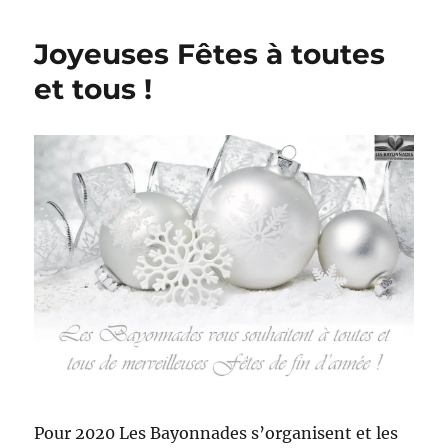
sur
l’Histoire
Joyeuses Fêtes à toutes
des
Fêtes
et tous !
Pour 2020 Les Bayonnades s’organisent et les