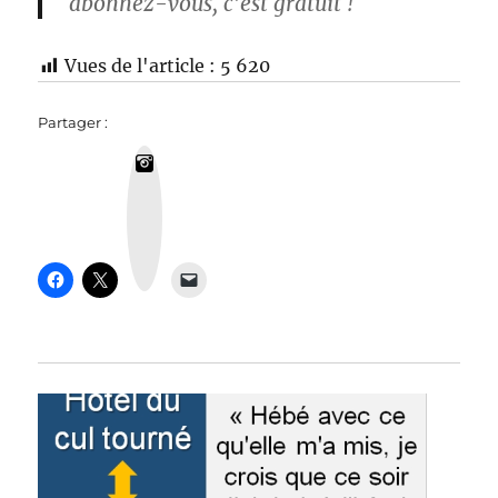
abonnez-vous, c’est gratuit !
Vues de l'article :
5 620
Partager :
I
n
s
t
a
g
r
a
m