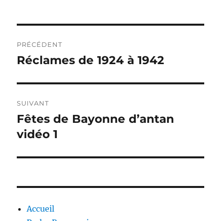
Navigation
PRÉCÉDENT
de
Réclames de 1924 à 1942
Publication
précédente :
l’article
SUIVANT
Fêtes de Bayonne d’antan
Publication
suivante :
vidéo 1
Accueil