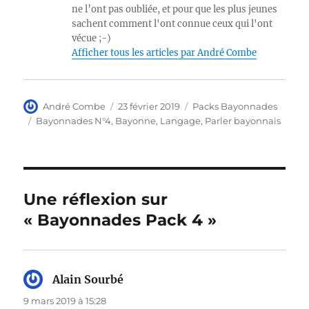
ne l’ont pas oubliée, et pour que les plus jeunes
sachent comment l'ont connue ceux qui l'ont
vécue ;-)
Afficher tous les articles par André Combe
Auteur
Publié
Catégories
André Combe
23 février 2019
Packs Bayonnades
le
Étiquettes
Bayonnades N°4
,
Bayonne
,
Langage
,
Parler bayonnais
Une réflexion sur
« Bayonnades Pack 4 »
Alain Sourbé
dit :
9 mars 2019 à 15:28