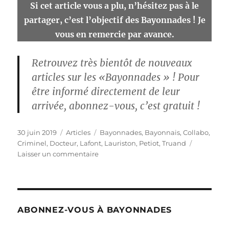
Si cet article vous a plu, n’hésitez pas à le
partager, c’est l’objectif des Bayonnades ! Je
vous en remercie par avance.
Retrouvez très bientôt de nouveaux
articles sur les «Bayonnades » ! Pour
être informé directement de leur
arrivée, abonnez-vous, c’est gratuit !
Publié
Catégories
Étiquettes
30 juin 2019
Articles
Bayonnades
,
Bayonnais
,
Collabo
,
le
Criminel
,
Docteur
,
Lafont
,
Lauriston
,
Petiot
,
Truand
sur
Laisser un commentaire
Adrien
« La
Main
Froide »
Bayonnais
ABONNEZ-VOUS À BAYONNADES
au
destin