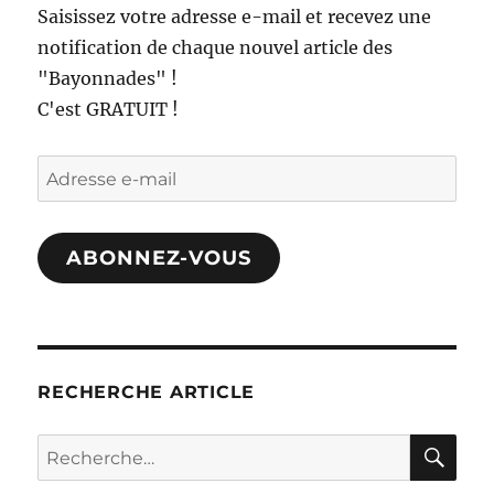
Saisissez votre adresse e-mail et recevez une
hors
notification de chaque nouvel article des
du
commun
"Bayonnades" !
C'est GRATUIT !
Adresse
e-
mail
ABONNEZ-VOUS
RECHERCHE ARTICLE
RE
Recherche
pour :