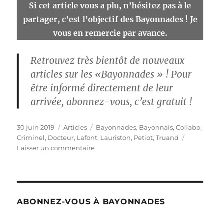
Si cet article vous a plu, n’hésitez pas à le
partager, c’est l’objectif des Bayonnades ! Je
vous en remercie par avance.
Retrouvez très bientôt de nouveaux
articles sur les «Bayonnades » ! Pour
être informé directement de leur
arrivée, abonnez-vous, c’est gratuit !
Publié
Catégories
Étiquettes
30 juin 2019
Articles
Bayonnades
,
Bayonnais
,
Collabo
,
le
Criminel
,
Docteur
,
Lafont
,
Lauriston
,
Petiot
,
Truand
sur
Laisser un commentaire
Adrien
« La
Main
Froide »
Bayonnais
ABONNEZ-VOUS À BAYONNADES
au
destin