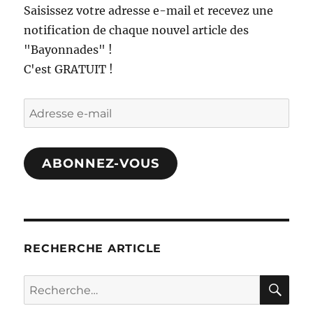
Saisissez votre adresse e-mail et recevez une
hors
notification de chaque nouvel article des
du
commun
"Bayonnades" !
C'est GRATUIT !
Adresse
e-
mail
ABONNEZ-VOUS
RECHERCHE ARTICLE
RE
Recherche
pour :