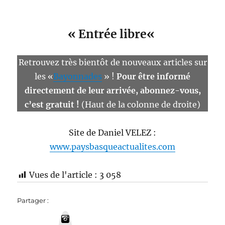
«
Entrée libre
«
Retrouvez très bientôt de nouveaux articles sur
les «
Bayonnades
» !
Pour être informé
directement de leur arrivée, abonnez-vous,
c’est gratuit !
(Haut de la colonne de droite)
Site de Daniel VELEZ :
www.paysbasqueactualites.com
Vues de l'article :
3 058
Partager :
I
n