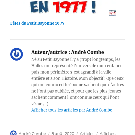
Fêtes du Petit Bayonne 1977
Auteur/autrice :
André Combe
Né au Petit Bayonne il y a (trop) longtemps, les
Halles ont représenté l'univers de mon enfance,
puis mon périmètre s'est agrandi à la ville
entière et à son Histoire. Mon objectif : Que ceux
qui ont connu cette époque sachent que d’autres
ne l’ont pas oubliée, et pour que les plus jeunes
sachent comment l'ont connue ceux qui l'ont
vécue ;-)
Afficher tous les articles par André Combe
Auteur
Publié
Catégories
Étiquettes
André Combe
8 août 2020
Articles
Affiches
,