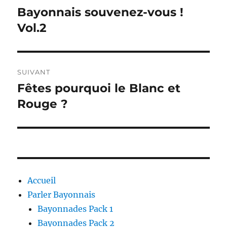
de
Bayonnais souvenez-vous !
Publication
précédente :
Vol.2
l’article
SUIVANT
Fêtes pourquoi le Blanc et
Publication
suivante :
Rouge ?
Accueil
Parler Bayonnais
Bayonnades Pack 1
Bayonnades Pack 2