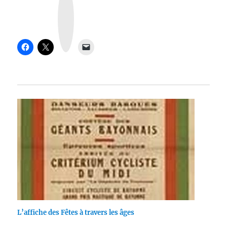
s
t
a
g
r
a
m
L’affiche des Fêtes à travers les âges