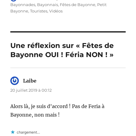
le
Bayonnades
,
Bayonnais
,
Fêtes de Bayonne
,
Petit
Bayonne
,
Touristes
,
Vidéos
Une réflexion sur « Fêtes de
Bayonne OUI ! Féria NON ! »
Laibe
dit :
20 juillet 2019 à 00:12
Alors là, je suis d’accord ! Pas de Feria à
Bayonne, non mais !
chargement…