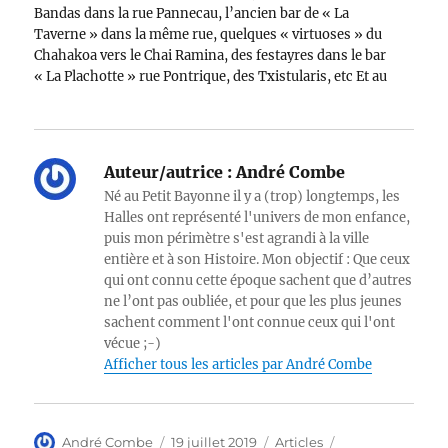
Bandas dans la rue Pannecau, l’ancien bar de « La
Taverne » dans la même rue, quelques « virtuoses » du
Chahakoa vers le Chai Ramina, des festayres dans le bar
« La Plachotte » rue Pontrique, des Txistularis, etc Et au
milieu de tout ce…
Auteur/autrice :
André Combe
Né au Petit Bayonne il y a (trop) longtemps, les
Halles ont représenté l'univers de mon enfance,
puis mon périmètre s'est agrandi à la ville
entière et à son Histoire. Mon objectif : Que ceux
qui ont connu cette époque sachent que d’autres
ne l’ont pas oubliée, et pour que les plus jeunes
sachent comment l'ont connue ceux qui l'ont
vécue ;-)
Afficher tous les articles par André Combe
Auteur
Publié
Catégories
Étiquettes
André Combe
19 juillet 2019
Articles