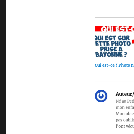
Qui est-ce ? Photo n
Auteur/
Né au Pet
mon enfan
Mon objec
pas oubli
l'ont véc