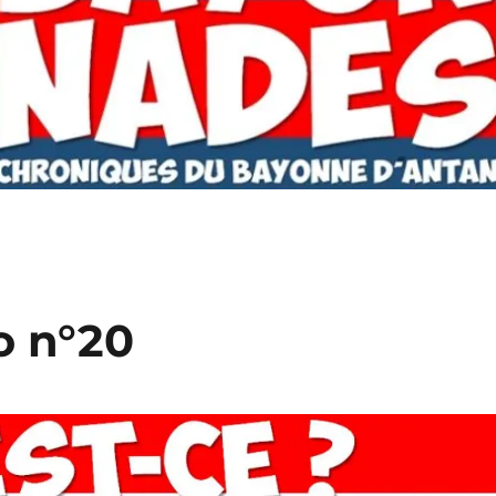
o n°20