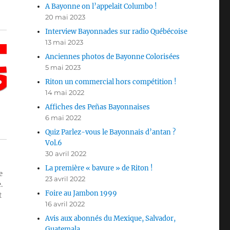
A Bayonne on l’appelait Columbo !
20 mai 2023
Interview Bayonnades sur radio Québécoise
13 mai 2023
Anciennes photos de Bayonne Colorisées
5 mai 2023
Riton un commercial hors compétition !
14 mai 2022
Affiches des Peñas Bayonnaises
6 mai 2022
Quiz Parlez-vous le Bayonnais d’antan ?
Vol.6
30 avril 2022
La première « bavure » de Riton !
e
23 avril 2022
.
Foire au Jambon 1999
t
16 avril 2022
Avis aux abonnés du Mexique, Salvador,
Guatemala