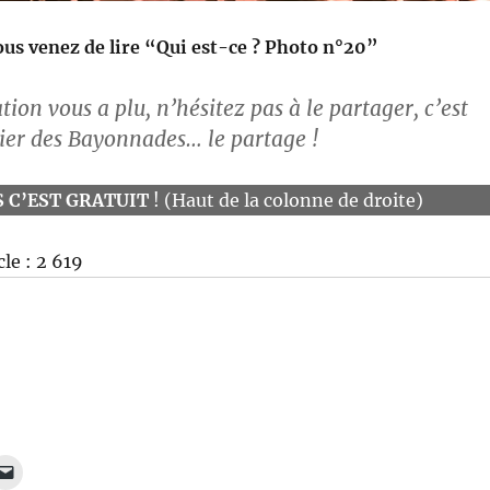
us venez de lire “Qui est-ce ? Photo n°20”
ation vous a plu, n’hésitez pas à le partager, c’est
mier des Bayonnades… le partage
!
 C’EST GRATUIT
! (Haut de la colonne de droite)
cle :
2 619