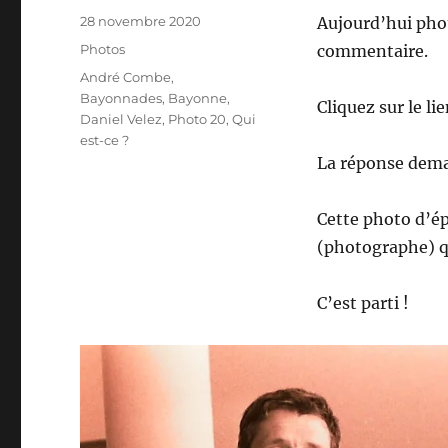
Publié
28 novembre 2020
Aujourd’hui pho
le
Catégories
Photos
commentaire.
Étiquettes
André Combe
,
Bayonnades
,
Bayonne
,
Cliquez sur le l
Daniel Velez
,
Photo 20
,
Qui
est-ce ?
La réponse dema
Cette photo d’ép
(photographe) q
C’est parti !