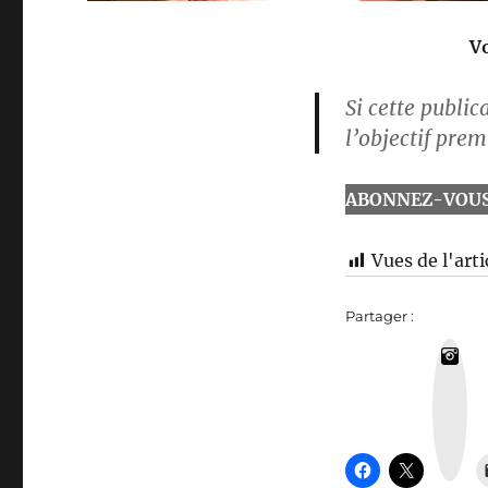
Vo
Si cette public
l’objectif pre
ABONNEZ-VOUS
Vues de l'arti
Partager :
I
n
s
t
a
g
r
a
m