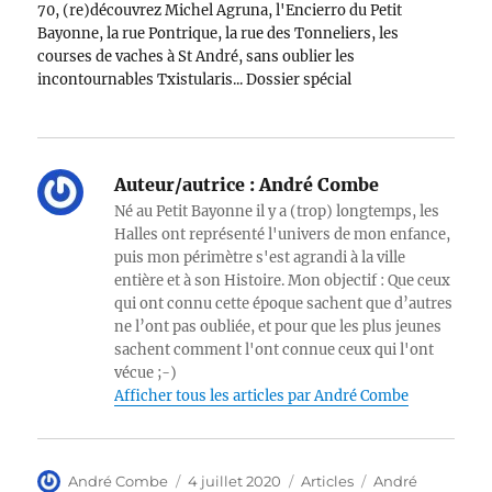
70, (re)découvrez Michel Agruna, l'Encierro du Petit
Bayonne, la rue Pontrique, la rue des Tonneliers, les
courses de vaches à St André, sans oublier les
incontournables Txistularis... Dossier spécial
nostalgiques ! Tous les mercredis retrouvez une
nouvelle vidéo de la…
Auteur/autrice :
André Combe
Né au Petit Bayonne il y a (trop) longtemps, les
Halles ont représenté l'univers de mon enfance,
puis mon périmètre s'est agrandi à la ville
entière et à son Histoire. Mon objectif : Que ceux
qui ont connu cette époque sachent que d’autres
ne l’ont pas oubliée, et pour que les plus jeunes
sachent comment l'ont connue ceux qui l'ont
vécue ;-)
Afficher tous les articles par André Combe
Auteur
Publié
Catégories
Étiquettes
André Combe
4 juillet 2020
Articles
André