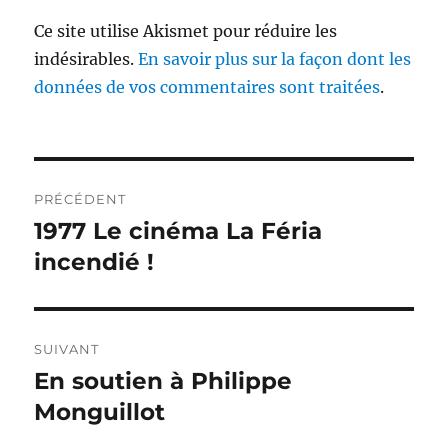
Ce site utilise Akismet pour réduire les
indésirables.
En savoir plus sur la façon dont les
données de vos commentaires sont traitées
.
Navigation
PRÉCÉDENT
de
1977 Le cinéma La Féria
Publication
précédente :
incendié !
l’article
SUIVANT
En soutien à Philippe
Publication
suivante :
Monguillot