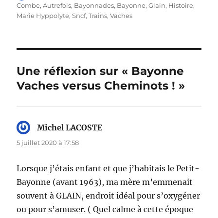
le
Combe
,
Autrefois
,
Bayonnades
,
Bayonne
,
Glain
,
Histoire
,
Marie Hyppolyte
,
Sncf
,
Trains
,
Vaches
Une réflexion sur « Bayonne
Vaches versus Cheminots ! »
Michel LACOSTE
dit :
5 juillet 2020 à 17:58
Lorsque j’étais enfant et que j’habitais le Petit-
Bayonne (avant 1963), ma mère m’emmenait
souvent à GLAIN, endroit idéal pour s’oxygéner
ou pour s’amuser. ( Quel calme à cette époque