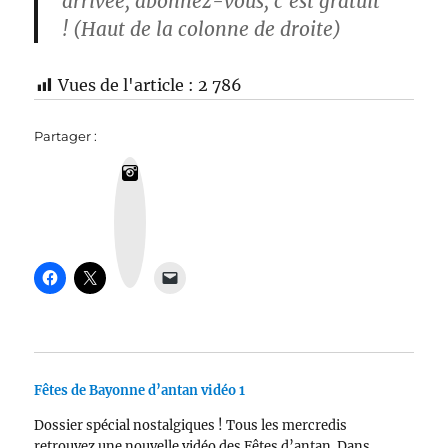
arrivée, abonnez-vous, c’est gratuit
!
(Haut de la colonne de droite)
Vues de l'article :
2 786
Partager :
I
n
s
t
a
g
r
a
m
Fêtes de Bayonne d’antan vidéo 1
Dossier spécial nostalgiques ! Tous les mercredis
retrouvez une nouvelle vidéo des Fêtes d’antan. Dans