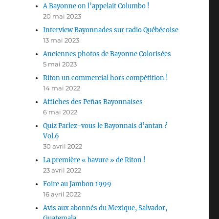
A Bayonne on l’appelait Columbo !
20 mai 2023
Interview Bayonnades sur radio Québécoise
13 mai 2023
Anciennes photos de Bayonne Colorisées
5 mai 2023
Riton un commercial hors compétition !
14 mai 2022
Affiches des Peñas Bayonnaises
6 mai 2022
Quiz Parlez-vous le Bayonnais d’antan ?
Vol.6
30 avril 2022
La première « bavure » de Riton !
23 avril 2022
Foire au Jambon 1999
16 avril 2022
Avis aux abonnés du Mexique, Salvador,
Guatemala