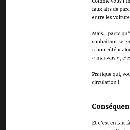
Comme vous l’ima
faux airs de par
entre les voiture
Mais… parce qu’i
souhaitant se ga
« bon côté » alo
« mauvais », c’es
Pratique qui, vo
circulation !
Conséquen
Et c’est en fait 