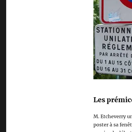
Les prémice
M. Etcheverry un
poster à sa fenê