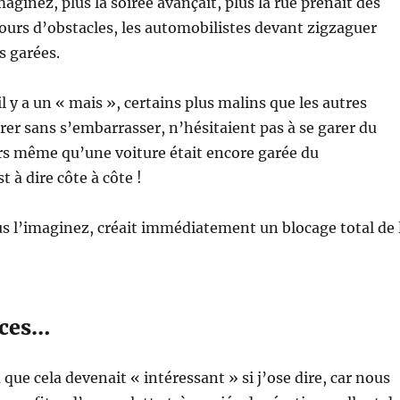
ginez, plus la soirée avançait, plus la rue prenait des
cours d’obstacles, les automobilistes devant zigzaguer
s garées.
l y a un « mais », certains plus malins que les autres
rer sans s’embarrasser, n’hésitaient pas à se garer du
rs même qu’une voiture était encore garée du
t à dire côte à côte !
us l’imaginez, créait immédiatement un blocage total de 
ces…
là que cela devenait « intéressant » si j’ose dire, car nous