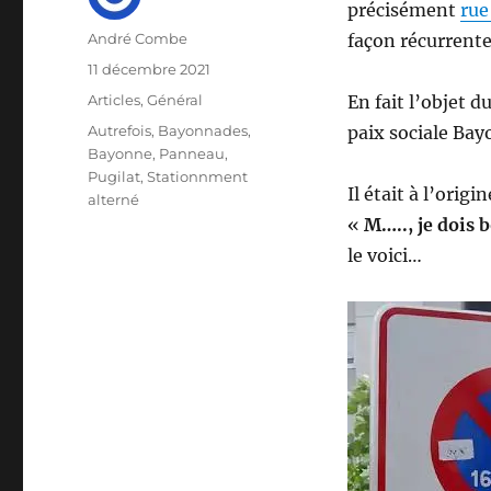
précisément
rue
Auteur
André Combe
façon récurrente
Publié
11 décembre 2021
le
Catégories
Articles
,
Général
En fait l’objet d
Étiquettes
Autrefois
,
Bayonnades
,
paix sociale Bay
Bayonne
,
Panneau
,
Pugilat
,
Stationnment
Il était à l’orig
alterné
«
M….., je dois 
le voici…