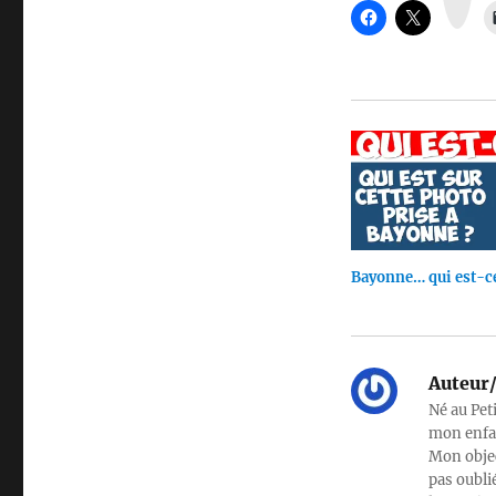
a
m
Bayonne… qui est-ce
Auteur/
Né au Pet
mon enfan
Mon objec
pas oubli