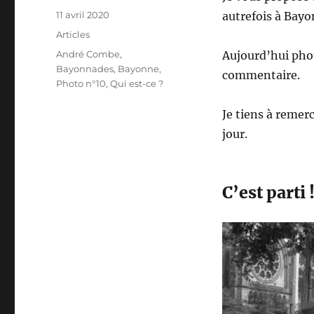
Publié
11 avril 2020
autrefois à Bayo
le
Catégories
Articles
Étiquettes
André Combe
,
Aujourd’hui phot
Bayonnades
,
Bayonne
,
commentaire.
Photo n°10
,
Qui est-ce ?
Je tiens à remer
jour.
C’est parti 