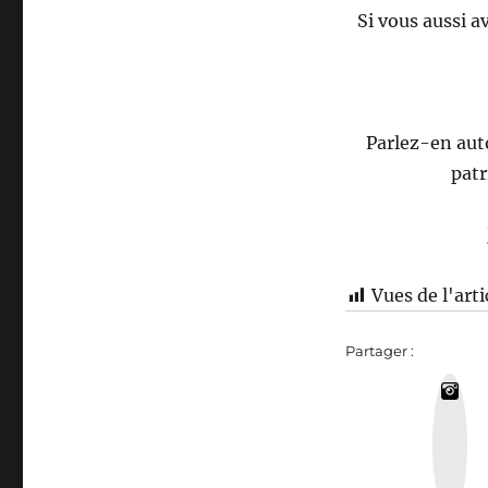
Si vous aussi 
Parlez-en auto
pat
Vues de l'arti
Partager :
I
n
s
t
a
g
r