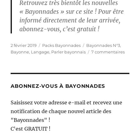
Retrouvez très bientôt les
nouvelles
« Bayonnades »
sur ce site ! Pour être
informé directement de leur arrivée,
abonnez-vous, c’est gratuit !
Publié
Catégories
Étiquettes
2 février 2019
Packs Bayonnades
Bayonnades N°3
,
le
sur
Bayonne
,
Langage
,
Parler bayonnais
7 commentaires
Bayonn
Pack
3
ABONNEZ-VOUS À BAYONNADES
Saisissez votre adresse e-mail et recevez une
notification de chaque nouvel article des
"Bayonnades" !
C'est GRATUIT !