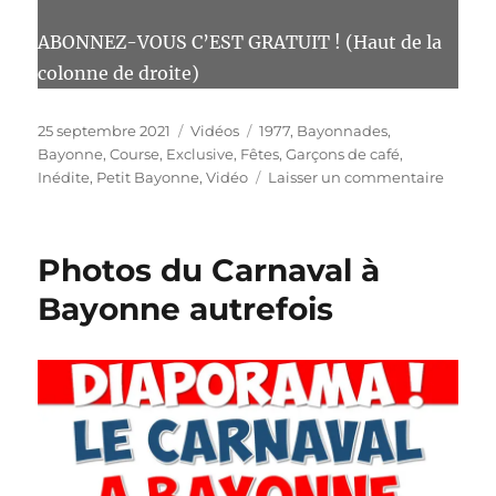
ABONNEZ-VOUS C’EST GRATUIT ! (Haut de la
colonne de droite)
Publié
Catégories
Étiquettes
25 septembre 2021
Vidéos
1977
,
Bayonnades
,
le
Bayonne
,
Course
,
Exclusive
,
Fêtes
,
Garçons de café
,
sur
Inédite
,
Petit Bayonne
,
Vidéo
Laisser un commentaire
Fêtes
1977
Vidéo
Photos du Carnaval à
inédite
course
Bayonne autrefois
des
garçon
de
café