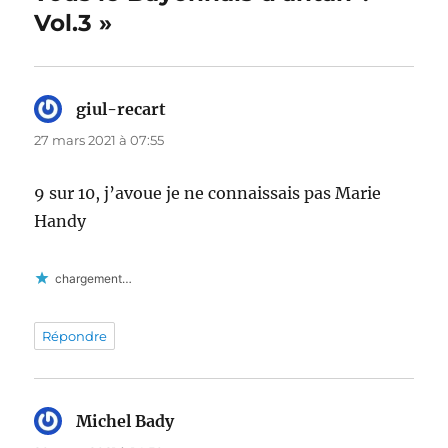
Vol.3 »
giul-recart
dit :
27 mars 2021 à 07:55
9 sur 10, j’avoue je ne connaissais pas Marie
Handy
chargement…
Répondre
Michel Bady
dit :