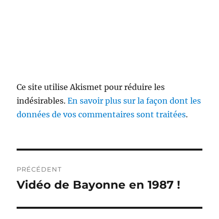
Ce site utilise Akismet pour réduire les
indésirables.
En savoir plus sur la façon dont les
données de vos commentaires sont traitées
.
Navigation
PRÉCÉDENT
de
Vidéo de Bayonne en 1987 !
Publication
précédente :
l’article