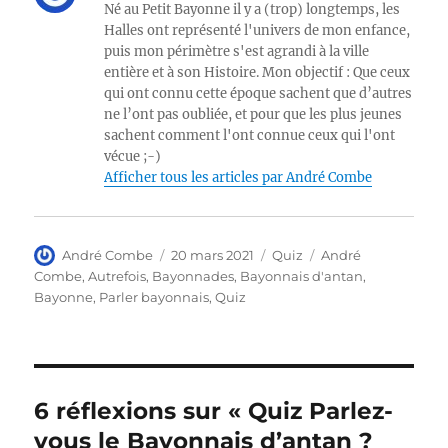
Né au Petit Bayonne il y a (trop) longtemps, les
Halles ont représenté l'univers de mon enfance,
puis mon périmètre s'est agrandi à la ville
entière et à son Histoire. Mon objectif : Que ceux
qui ont connu cette époque sachent que d’autres
ne l’ont pas oubliée, et pour que les plus jeunes
sachent comment l'ont connue ceux qui l'ont
vécue ;-)
Afficher tous les articles par André Combe
Auteur
Publié
Catégories
Étiquettes
André Combe
20 mars 2021
Quiz
André
le
Combe
,
Autrefois
,
Bayonnades
,
Bayonnais d'antan
,
Bayonne
,
Parler bayonnais
,
Quiz
6 réflexions sur « Quiz Parlez-
vous le Bayonnais d’antan ?