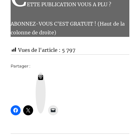
ETTE PUBLICATION VOUS A PLU ?
ABONNEZ-VOUS C’EST GRATUIT ! (Haut de la
colonne de droite)
Vues de l'article :
5 797
Partager :
I
n
s
t
a
g
r
a
m