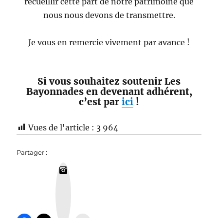
recueillir cette part de notre patrimoine que
nous nous devons de transmettre.
Je vous en remercie vivement par avance !
Si vous souhaitez soutenir Les
Bayonnades en devenant adhérent,
c’est par
ici
!
Vues de l'article :
3 964
Partager :
I
n
s
t
a
g
r
a