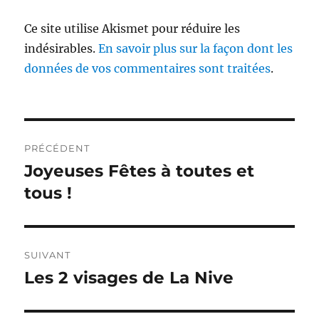
Ce site utilise Akismet pour réduire les
indésirables.
En savoir plus sur la façon dont les
données de vos commentaires sont traitées
.
Navigation
PRÉCÉDENT
de
Joyeuses Fêtes à toutes et
Publication
précédente :
tous !
l’article
SUIVANT
Les 2 visages de La Nive
Publication
suivante :