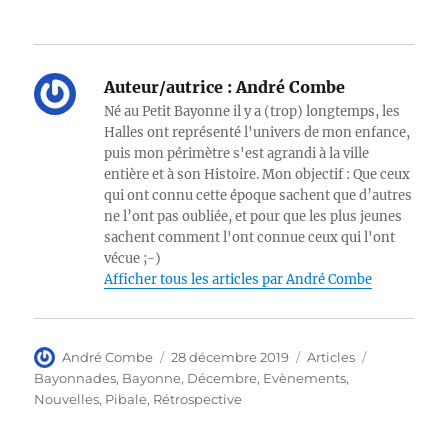
Auteur/autrice :
André Combe
Né au Petit Bayonne il y a (trop) longtemps, les
Halles ont représenté l'univers de mon enfance,
puis mon périmètre s'est agrandi à la ville
entière et à son Histoire. Mon objectif : Que ceux
qui ont connu cette époque sachent que d’autres
ne l’ont pas oubliée, et pour que les plus jeunes
sachent comment l'ont connue ceux qui l'ont
vécue ;-)
Afficher tous les articles par André Combe
Auteur
Publié
Catégories
Étiquettes
André Combe
28 décembre 2019
Articles
le
Bayonnades
,
Bayonne
,
Décembre
,
Evènements
,
Nouvelles
,
Pibale
,
Rétrospective