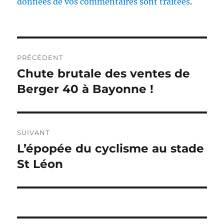
données de vos commentaires sont traitées
.
Navigation
PRÉCÉDENT
de
Chute brutale des ventes de
Publication
précédente :
Berger 40 à Bayonne !
l’article
SUIVANT
L’épopée du cyclisme au stade
Publication
suivante :
St Léon