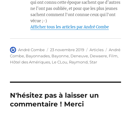
qui ont connu cette époque sachent que d’autres
ne l’ont pas oubliée, et pour que les plus jeunes
sachent comment l'ont connue ceux qui l'ont
vécue ;-)
Afficher tous les articles par André Combe
Auteur
Publié
Catégories
Étiquettes
André Combe
23 novembre 2019
Articles
André
le
Combe
,
Bayonnades
,
Bayonne
,
Deneuve
,
Dewaere
,
Film
,
Hôtel des Amériques
,
Le CLou
,
Raymond
,
Star
N'hésitez pas à laisser un
commentaire ! Merci