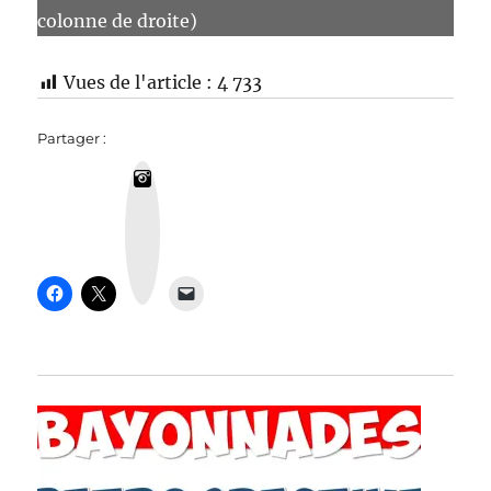
colonne de droite)
Vues de l'article :
4 733
Partager :
I
n
s
t
a
g
r
a
m